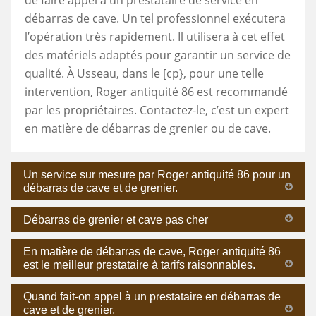
débarras de cave. Un tel professionnel exécutera
l’opération très rapidement. Il utilisera à cet effet
des matériels adaptés pour garantir un service de
qualité. À Usseau, dans le [cp}, pour une telle
intervention, Roger antiquité 86 est recommandé
par les propriétaires. Contactez-le, c’est un expert
en matière de débarras de grenier ou de cave.
Un service sur mesure par Roger antiquité 86 pour un
débarras de cave et de grenier.
Débarras de grenier et cave pas cher
En matière de débarras de cave, Roger antiquité 86
est le meilleur prestataire à tarifs raisonnables.
Quand fait-on appel à un prestataire en débarras de
cave et de grenier.