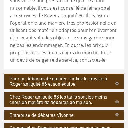
vous voulez une prestation de qualité à tarif
raisonnable, il vous est conseillé de faire appel
aux services de Roger antiquité 86. Il réalisera
l’opération d’une manière très professionnelle en
utilisant des matériels adaptés pour l’enlèvement
et prenant soin des objets que vous gardez pour
ne pas les endommager. En outre, les prix qu’il
propose sont les moins chers du marché. Pour
un devis de ce genre de service, contactez-le.
Pour un débarras de grenier, confiez le service à
Roger antiquité 86 et son équipe.
Chez Roger antiquité 86 les tarifs sont les moins
chers en matière de débarras de maison.
Entreprise de débarras Vivonne