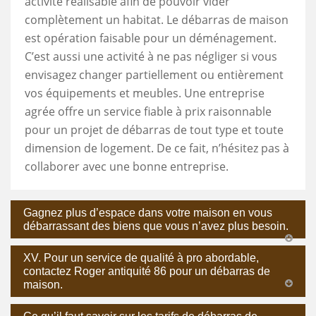
activité réalisable afin de pouvoir vider
complètement un habitat. Le débarras de maison
est opération faisable pour un déménagement.
C’est aussi une activité à ne pas négliger si vous
envisagez changer partiellement ou entièrement
vos équipements et meubles. Une entreprise
agrée offre un service fiable à prix raisonnable
pour un projet de débarras de tout type et toute
dimension de logement. De ce fait, n’hésitez pas à
collaborer avec une bonne entreprise.
Gagnez plus d’espace dans votre maison en vous
débarrassant des biens que vous n’avez plus besoin.
XV. Pour un service de qualité à pro abordable,
contactez Roger antiquité 86 pour un débarras de
maison.