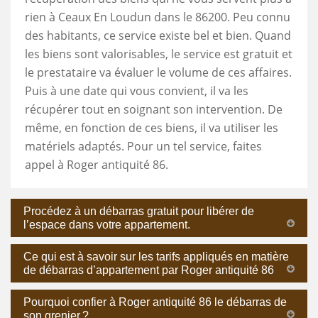
rien à Ceaux En Loudun dans le 86200. Peu connu
des habitants, ce service existe bel et bien. Quand
les biens sont valorisables, le service est gratuit et
le prestataire va évaluer le volume de ces affaires.
Puis à une date qui vous convient, il va les
récupérer tout en soignant son intervention. De
même, en fonction de ces biens, il va utiliser les
matériels adaptés. Pour un tel service, faites
appel à Roger antiquité 86.
Procédez à un débarras gratuit pour libérer de
l’espace dans votre appartement.
Ce qui est à savoir sur les tarifs appliqués en matière
de débarras d’appartement par Roger antiquité 86
Pourquoi confier à Roger antiquité 86 le débarras de
son grenier ?