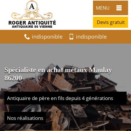
MENU
Devis gratuit
indisponible
indisponible
Spécialiste en achat métaux Maulay
86200
Antiquaire de père en fils depuis 4 générations
Nos réalisations