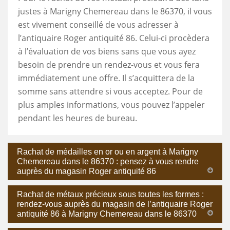
justes à Marigny Chemereau dans le 86370, il vous
est vivement conseillé de vous adresser à
l’antiquaire Roger antiquité 86. Celui-ci procèdera
à l’évaluation de vos biens sans que vous ayez
besoin de prendre un rendez-vous et vous fera
immédiatement une offre. Il s’acquittera de la
somme sans attendre si vous acceptez. Pour de
plus amples informations, vous pouvez l’appeler
pendant les heures de bureau.
Rachat de médailles en or ou en argent à Marigny
Chemereau dans le 86370 : pensez à vous rendre
auprès du magasin Roger antiquité 86
Rachat de métaux précieux sous toutes les formes :
rendez-vous auprès du magasin de l’antiquaire Roger
antiquité 86 à Marigny Chemereau dans le 86370