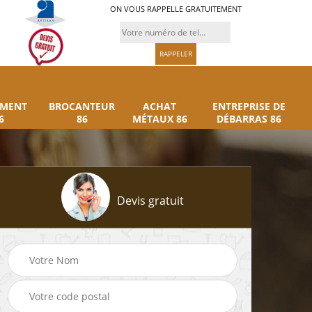
ON VOUS RAPPELLE GRATUITEMENT
UMENT
BROCANTEUR
ACHAT
ENTREPRISE DE
6
86
MÉTAUX 86
DÉBARRAS 86
Devis gratuit
Rachat instrument
Brocanteur 86
86
musique 86