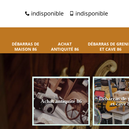
indisponible
indisponible
DÉBARRAS DE
ACHAT
DÉBARRAS DE GRENI
MAISON 86
ANTIQUITÉ 86
ET CAVE 86
 de maison
Débarras de 
Achat antiquité 86
86
et cave 