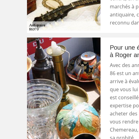
marchés à pu
antiquaire, 
reconnu dans
Pour une é
à Roger an
Avec des ann
86 est un an
arrive à éva
que vous lui
est conseill
expertise po
acheter des 
vous rendre 
Chemereau, 
sa probité.