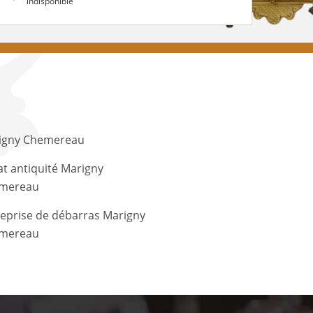
indisponible
igny Chemereau
t antiquité Marigny
mereau
eprise de débarras Marigny
mereau