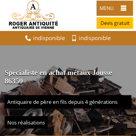
MENU
Devis gratuit
indisponible
indisponible
Spécialiste en achat métaux Jousse
86350
Antiquaire de père en fils depuis 4 générations
Nos réalisations