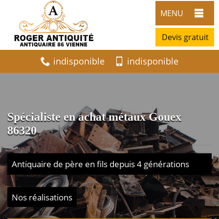
MENU
Devis gratuit
indisponible
indisponible
Spécialiste en achat métaux Gouex
86320
Antiquaire de père en fils depuis 4 générations
Nos réalisations