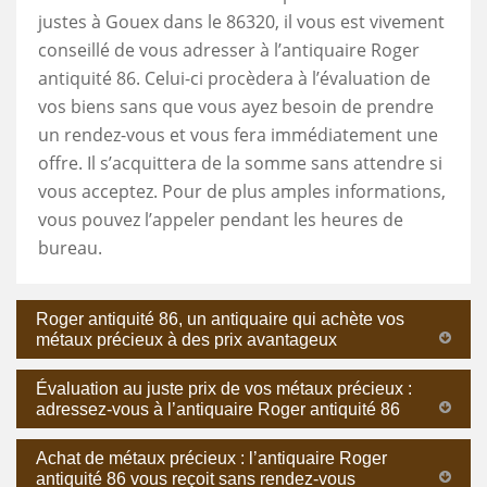
justes à Gouex dans le 86320, il vous est vivement
conseillé de vous adresser à l’antiquaire Roger
antiquité 86. Celui-ci procèdera à l’évaluation de
vos biens sans que vous ayez besoin de prendre
un rendez-vous et vous fera immédiatement une
offre. Il s’acquittera de la somme sans attendre si
vous acceptez. Pour de plus amples informations,
vous pouvez l’appeler pendant les heures de
bureau.
Roger antiquité 86, un antiquaire qui achète vos
métaux précieux à des prix avantageux
Évaluation au juste prix de vos métaux précieux :
adressez-vous à l’antiquaire Roger antiquité 86
Achat de métaux précieux : l’antiquaire Roger
antiquité 86 vous reçoit sans rendez-vous