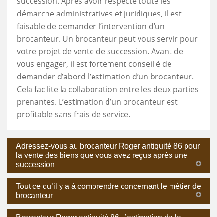
succession. Après avoir respecté toute les
démarche administratives et juridiques, il est
faisable de demander l’intervention d’un
brocanteur. Un brocanteur peut vous servir pour
votre projet de vente de succession. Avant de
vous engager, il est fortement conseillé de
demander d’abord l’estimation d’un brocanteur.
Cela facilite la collaboration entre les deux parties
prenantes. L’estimation d’un brocanteur est
profitable sans frais de service.
Adressez-vous au brocanteur Roger antiquité 86 pour
la vente des biens que vous avez reçus après une
succession
Tout ce qu’il y a à comprendre concernant le métier de
brocanteur