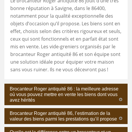
Le brocanteur Roger antiquité 86 jouit d’une très
bonne réputation à Savigne, dans le 86400,
notamment pour la qualité exceptionnelle des
objets d’occasion qu’il propose. Les biens sont en
effet, choisis selon des critères rigoureux et seuls,
ceux qui sont fonctionnels et en parfait état sont
mis en vente. Les vide-greniers organisés par le
brocanteur Roger antiquité 86 et son équipe sont
une solution idéale pour équiper votre maison
sans vous ruiner. Ils ne vous décevront pas !
Brocanteur Roger antiquité 86 : la meilleure adresse
où vous pouvez mettre en vente les biens dont vous
avez hérités
Brocanteur Roger antiquité 86, l’estimation de la
valeur des biens parmi les prestations qu’il propose