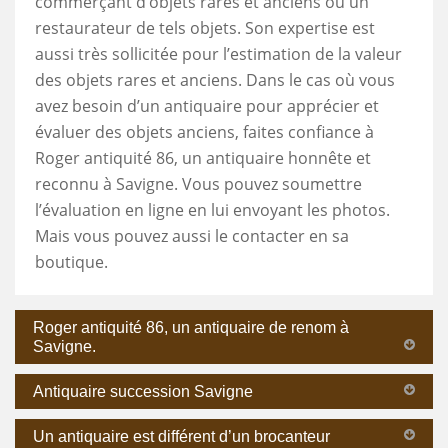
commerçant d’objets rares et anciens ou un
restaurateur de tels objets. Son expertise est
aussi très sollicitée pour l’estimation de la valeur
des objets rares et anciens. Dans le cas où vous
avez besoin d’un antiquaire pour apprécier et
évaluer des objets anciens, faites confiance à
Roger antiquité 86, un antiquaire honnête et
reconnu à Savigne. Vous pouvez soumettre
l’évaluation en ligne en lui envoyant les photos.
Mais vous pouvez aussi le contacter en sa
boutique.
Roger antiquité 86, un antiquaire de renom à
Savigne.
Antiquaire succession Savigne
Un antiquaire est différent d’un brocanteur