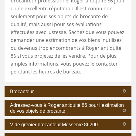
brocanteur professionnel Roger antiquité 86 jouit
d’une excellente réputation. Il est connu non
seulement pour ses objets de brocante de
qualité, mais aussi pour ses évaluations
effectuées avec justesse. Sachez que vous pouvez
demander une estimation de vos biens inutilisés
ou devenus trop encombrants à Roger antiquité
86 si vous projetez de les vendre. Pour de plus
amples informations, vous pouvez le contacter
pendant les heures de bureau.
Brocanteur
Adressez-vous à Roger antiquité 86 pour l’estimation
de vos objets de brocante
Vide grenier brocanteur Messeme 86200