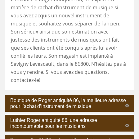
matière de rachat d’instrument de musique si
vous avez acquis un nouvel instrument de
musique et souhaitez vous séparer de l’ancien.
Son sérieux ainsi que son estimation avec
justesse des instruments de musiques ont fait
que ses clients ont été conquis après lui avoir
confié les leurs. Son magasin est implanté à
Savigny Levescault, dans le 86800. N’hésitez pas à
vous y rendre. Si vous avez des questions,
contactez-le!
Boutique de Roger antiquité 86, la meilleure adresse
pour l’achat d’instrument de musique
Luthier Roger antiquité 86, une adresse
incontournable pour les musiciens