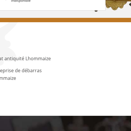
indisponible
at antiquité Lhommaize
eprise de débarras
mmaize