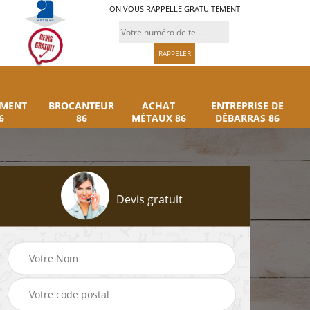
ON VOUS RAPPELLE GRATUITEMENT
UMENT
BROCANTEUR
ACHAT
ENTREPRISE DE
6
86
MÉTAUX 86
DÉBARRAS 86
Devis gratuit
Rachat instrument
Brocanteur 86
86
musique 86