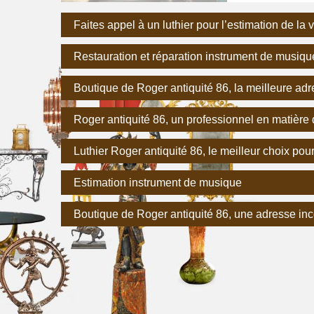
Faites appel à un luthier pour l’estimation de la
Restauration et réparation instrument de musiqu
Boutique de Roger antiquité 86, la meilleure ad
Roger antiquité 86, un professionnel en matière
Luthier Roger antiquité 86, le meilleur choix po
Estimation instrument de musique
Boutique de Roger antiquité 86, une adresse inc