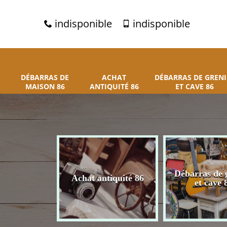
indisponible
indisponible
DÉBARRAS DE
ACHAT
DÉBARRAS DE GRENI
MAISON 86
ANTIQUITÉ 86
ET CAVE 86
 de maison
Débarras de 
Achat antiquité 86
86
et cave 