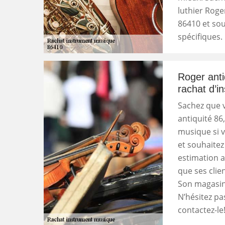
luthier Roge
86410 et so
spécifiques.
Roger anti
rachat d’i
Sachez que v
antiquité 86
musique si 
et souhaitez
estimation a
que ses clien
Son magasin
N’hésitez pa
contactez-le