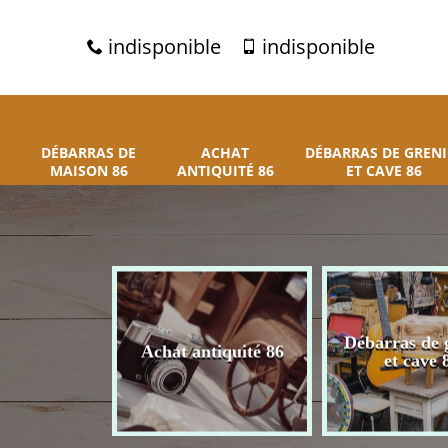
indisponible
indisponible
DÉBARRAS DE
ACHAT
DÉBARRAS DE GRENI
MAISON 86
ANTIQUITÉ 86
ET CAVE 86
 de maison
Débarras de 
Achat antiquité 86
86
et cave 