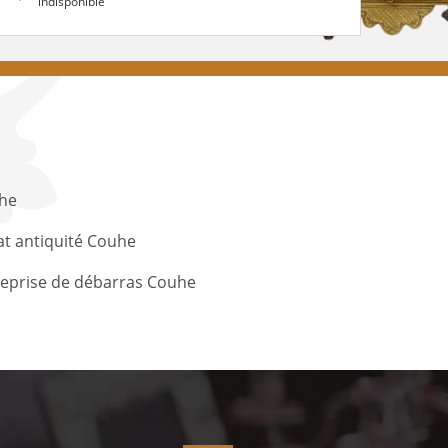
indisponible
he
t antiquité Couhe
reprise de débarras Couhe