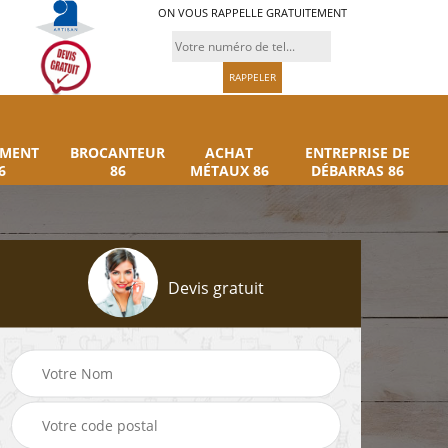
ON VOUS RAPPELLE GRATUITEMENT
UMENT
BROCANTEUR
ACHAT
ENTREPRISE DE
6
86
MÉTAUX 86
DÉBARRAS 86
Devis gratuit
Rachat instrument
Brocanteur 86
86
musique 86