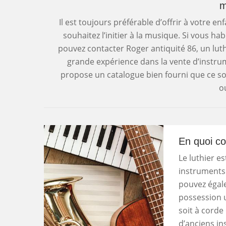
m
Il est toujours préférable d’offrir à votre e
souhaitez l’initier à la musique. Si vous h
pouvez contacter Roger antiquité 86, un lut
grande expérience dans la vente d’instr
propose un catalogue bien fourni que ce so
o
En quoi con
Le luthier e
instruments 
pouvez égal
possession 
soit à corde
d’anciens in