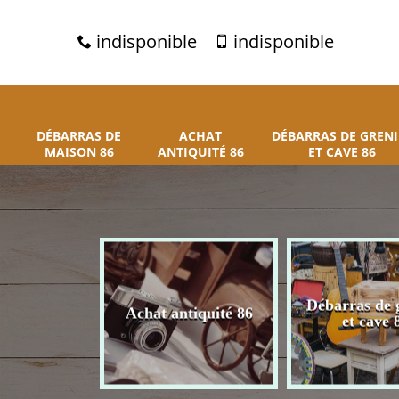
indisponible
indisponible
DÉBARRAS DE
ACHAT
DÉBARRAS DE GRENI
MAISON 86
ANTIQUITÉ 86
ET CAVE 86
 de maison
Débarras de 
Achat antiquité 86
86
et cave 