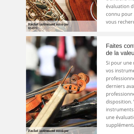
évaluation du
connu pour s
vous recher
Faites con
de la vale
Si pour une 
vos instrume
professionne
derniers ava
professionne
disposition.
instruments 
une évaluati
supplémenta