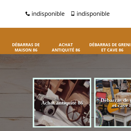
indisponible
indisponible
DÉBARRAS DE
ACHAT
DÉBARRAS DE GRENI
MAISON 86
ANTIQUITÉ 86
ET CAVE 86
 de maison
Débarras de 
Achat antiquité 86
86
et cave 