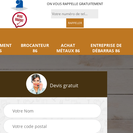
ON VOUS RAPPELLE GRATUITEMENT
UMENT
BROCANTEUR
ACHAT
ENTREPRISE DE
6
86
MÉTAUX 86
DÉBARRAS 86
Devis gratuit
Rachat instrument
Brocanteur 86
86
musique 86