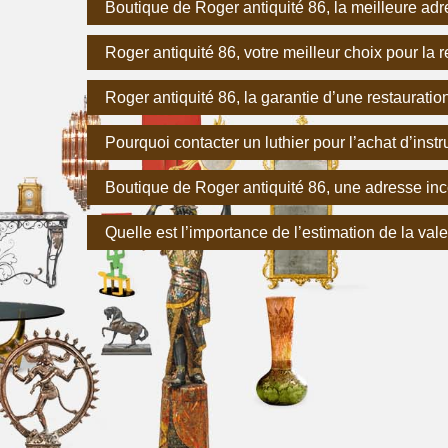
Boutique de Roger antiquité 86, la meilleure ad
Roger antiquité 86, votre meilleur choix pour la
Roger antiquité 86, la garantie d’une restaurati
Pourquoi contacter un luthier pour l’achat d’ins
Boutique de Roger antiquité 86, une adresse inc
Quelle est l’importance de l’estimation de la va