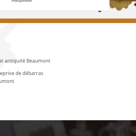
indisponible
at antiquité Beaumont
eprise de débarras
umont