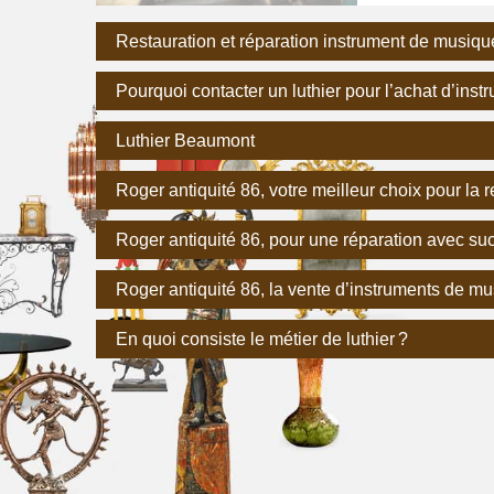
Restauration et réparation instrument de musiqu
Pourquoi contacter un luthier pour l’achat d’ins
Luthier Beaumont
Roger antiquité 86, votre meilleur choix pour la
Roger antiquité 86, pour une réparation avec s
Roger antiquité 86, la vente d’instruments de m
En quoi consiste le métier de luthier ?