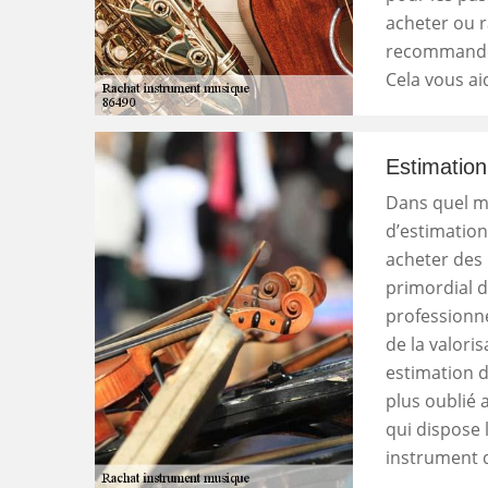
acheter ou r
recommandé 
Cela vous ai
Estimatio
Dans quel m
d’estimation
acheter des 
primordial d
professionn
de la valori
estimation 
plus oublié 
qui dispose 
instrument 