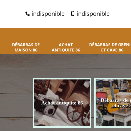
indisponible
indisponible
DÉBARRAS DE
ACHAT
DÉBARRAS DE GRENI
MAISON 86
ANTIQUITÉ 86
ET CAVE 86
 de maison
Débarras de 
Achat antiquité 86
86
et cave 