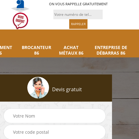
ON VOUS RAPPELLE GRATUITEMENT
UMENT
BROCANTEUR
ACHAT
ENTREPRISE DE
6
86
MÉTAUX 86
DÉBARRAS 86
Devis gratuit
Rachat instrument
Brocanteur 86
86
musique 86