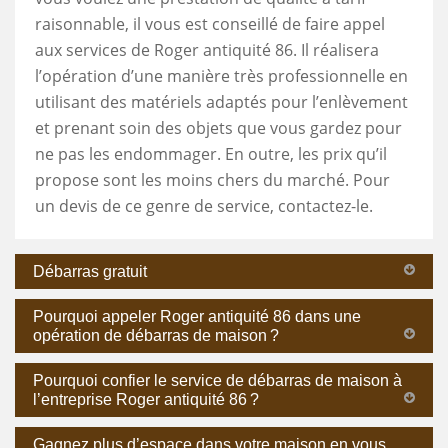
raisonnable, il vous est conseillé de faire appel
aux services de Roger antiquité 86. Il réalisera
l’opération d’une manière très professionnelle en
utilisant des matériels adaptés pour l’enlèvement
et prenant soin des objets que vous gardez pour
ne pas les endommager. En outre, les prix qu’il
propose sont les moins chers du marché. Pour
un devis de ce genre de service, contactez-le.
Débarras gratuit
Pourquoi appeler Roger antiquité 86 dans une
opération de débarras de maison ?
Pourquoi confier le service de débarras de maison à
l’entreprise Roger antiquité 86 ?
Gagnez plus d’espace dans votre maison en vous