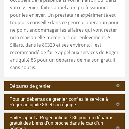
votre grenier, faites appel à un professionnel
pour les enlever. Un prestataire expérimenté est
toujours conseillé dans ce genre d’opération pour
ne point endommager les affaires qui vont rester
ni la maison elle-même lors de l’enlèvement. À
Sillars, dans le 86320 et ses environs, il est
recommandé de faire appel aux services de Roger
antiquité 86 pour un débarras de maison gratuit
sans soucis.
Débarras de grenier
Pour un débarras de grenier, confiez le service à
Roger antiquité 86 et son équipe.
Faites appel à Roger antiquité 86 pour un débarras
gratuit des biens d’un proche dans le cas d’un
héritage