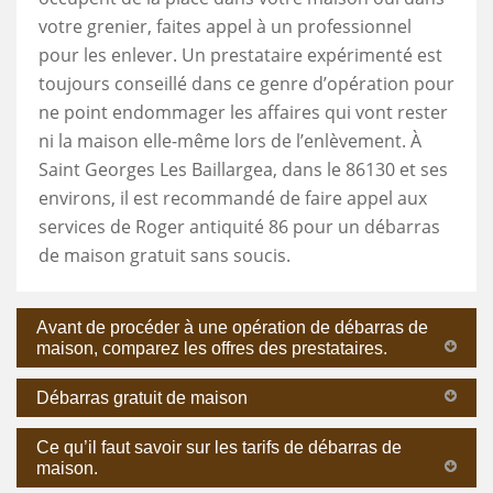
votre grenier, faites appel à un professionnel
pour les enlever. Un prestataire expérimenté est
toujours conseillé dans ce genre d’opération pour
ne point endommager les affaires qui vont rester
ni la maison elle-même lors de l’enlèvement. À
Saint Georges Les Baillargea, dans le 86130 et ses
environs, il est recommandé de faire appel aux
services de Roger antiquité 86 pour un débarras
de maison gratuit sans soucis.
Avant de procéder à une opération de débarras de
maison, comparez les offres des prestataires.
Débarras gratuit de maison
Ce qu’il faut savoir sur les tarifs de débarras de
maison.