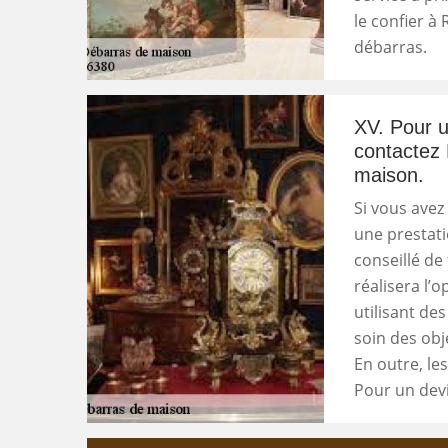
le confier à
débarras.
XV. Pour u
contactez 
maison.
Si vous avez
une prestatio
conseillé de 
réalisera l’
utilisant de
soin des ob
En outre, le
Pour un devi