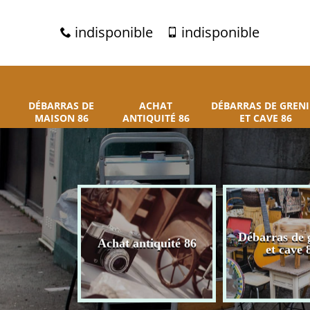
indisponible
indisponible
DÉBARRAS DE
ACHAT
DÉBARRAS DE GRENI
MAISON 86
ANTIQUITÉ 86
ET CAVE 86
 de maison
Débarras de 
Achat antiquité 86
86
et cave 