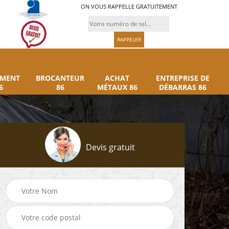
ON VOUS RAPPELLE GRATUITEMENT
UMENT
BROCANTEUR
ACHAT
ENTREPRISE DE
6
86
MÉTAUX 86
DÉBARRAS 86
Devis gratuit
Rachat instrument
Brocanteur 86
86
musique 86