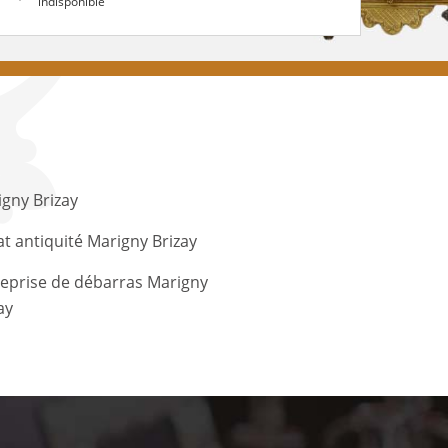
indisponible
gny Brizay
t antiquité Marigny Brizay
eprise de débarras Marigny
ay