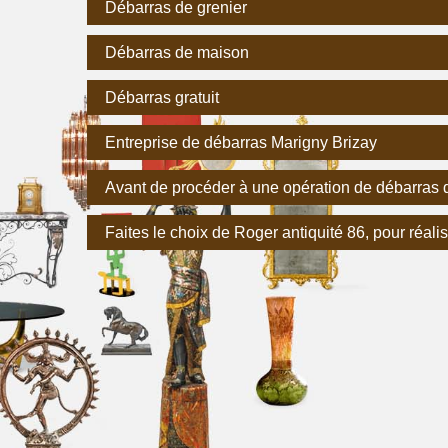
Débarras de grenier
Débarras de maison
Débarras gratuit
Entreprise de débarras Marigny Brizay
Avant de procéder à une opération de débarras d
Faites le choix de Roger antiquité 86, pour réali