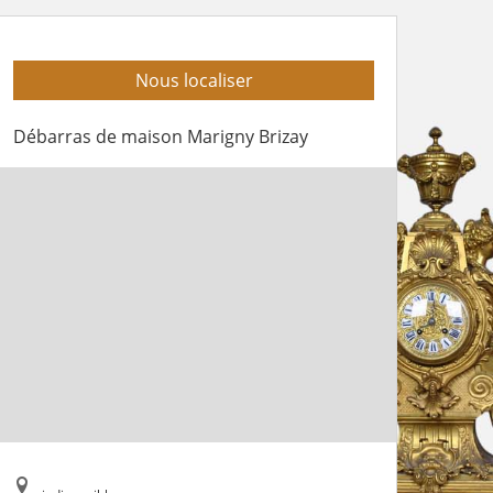
Nous localiser
Débarras de maison Marigny Brizay