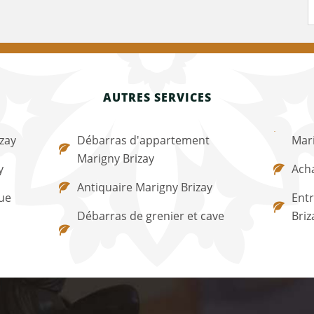
AUTRES SERVICES
zay
Débarras d'appartement
Mari
Marigny Brizay
y
Acha
Antiquaire Marigny Brizay
ue
Entr
Débarras de grenier et cave
Briz