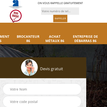
ON VOUS RAPPELLE GRATUITEMENT
UMENT
BROCANTEUR
ACHAT
ENTREPRISE DE
6
86
MÉTAUX 86
DÉBARRAS 86
Devis gratuit
Rachat instrument
Brocanteur 86
86
musique 86