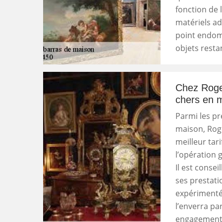
fonction de l
matériels ad
point endom
objets restan
Chez Roger
chers en m
Parmi les pr
maison, Roge
meilleur tari
l’opération 
Il est conse
ses prestat
expérimentée
l’enverra pa
engagement