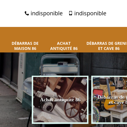
indisponible
indisponible
DÉBARRAS DE
ACHAT
DÉBARRAS DE GRENI
MAISON 86
ANTIQUITÉ 86
ET CAVE 86
 de maison
Débarras de 
Achat antiquité 86
86
et cave 