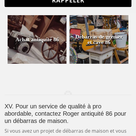
Débarras de grenier
é 86
Antiquaire 86
et cave 86
XV. Pour un service de qualité à pro
abordable, contactez Roger antiquité 86 pour
un débarras de maison.
Si vous avez un projet de débarras de maison et vous