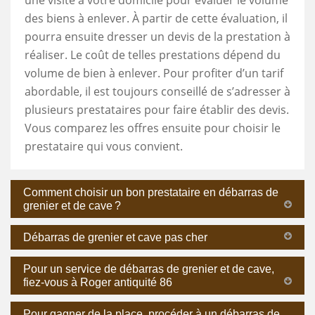
des biens à enlever. À partir de cette évaluation, il
pourra ensuite dresser un devis de la prestation à
réaliser. Le coût de telles prestations dépend du
volume de bien à enlever. Pour profiter d’un tarif
abordable, il est toujours conseillé de s’adresser à
plusieurs prestataires pour faire établir des devis.
Vous comparez les offres ensuite pour choisir le
prestataire qui vous convient.
Comment choisir un bon prestataire en débarras de
grenier et de cave ?
Débarras de grenier et cave pas cher
Pour un service de débarras de grenier et de cave,
fiez-vous à Roger antiquité 86
Pour gagner de la place, procéder à un débarras de