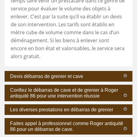
temps faire venir un prestataire dans ce genre de
service pour évaluer le volume des objets à
enlever. C’est par la suite qu’il va établir un devis
de son intervention. Les tarifs sont établis en
mètre cube de volume comme dans le cas d’un
déménagement. Si les biens à enlever sont
encore en bon état et valorisables, le service sera
alors gratuit.
Devis débarras de grenier et cave
Confiez le débarras de cave et de grenier à Roger
antiquité 86 pour une intervention réussie
Les diverses prestations en débarras de grenier
Faites appel à professionnel comme Roger antiquité
86 pour un débarras de cave.