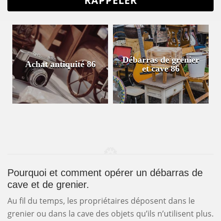
Débarras de grenier
quité 86
Antiquaire 86
et cave 86
Pourquoi et comment opérer un débarras de
cave et de grenier.
Au fil du temps, les propriétaires déposent dans le
grenier ou dans la cave des objets qu’ils n’utilisent plus.