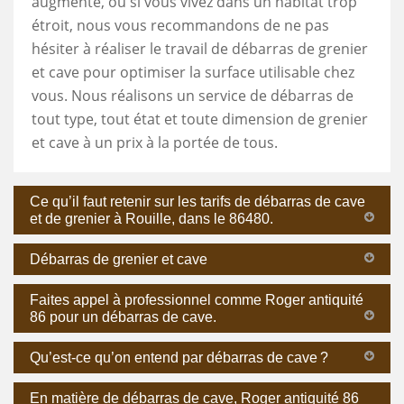
augmente, ou si vous vivez dans un habitat trop
étroit, nous vous recommandons de ne pas
hésiter à réaliser le travail de débarras de grenier
et cave pour optimiser la surface utilisable chez
vous. Nous réalisons un service de débarras de
tout type, tout état et toute dimension de grenier
et cave à un prix à la portée de tous.
Ce qu’il faut retenir sur les tarifs de débarras de cave
et de grenier à Rouille, dans le 86480.
Débarras de grenier et cave
Faites appel à professionnel comme Roger antiquité
86 pour un débarras de cave.
Qu’est-ce qu’on entend par débarras de cave ?
En matière de débarras de cave, Roger antiquité 86