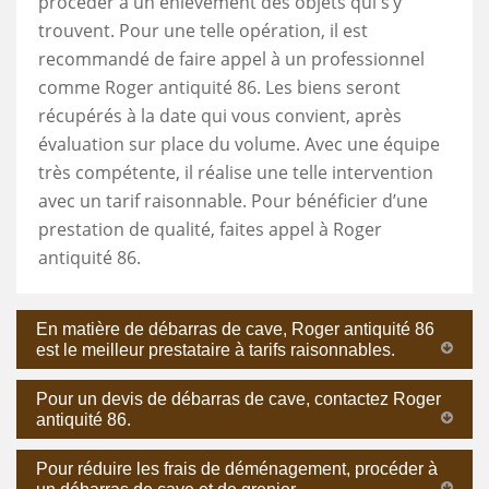
procéder à un enlèvement des objets qui s’y
trouvent. Pour une telle opération, il est
recommandé de faire appel à un professionnel
comme Roger antiquité 86. Les biens seront
récupérés à la date qui vous convient, après
évaluation sur place du volume. Avec une équipe
très compétente, il réalise une telle intervention
avec un tarif raisonnable. Pour bénéficier d’une
prestation de qualité, faites appel à Roger
antiquité 86.
En matière de débarras de cave, Roger antiquité 86
est le meilleur prestataire à tarifs raisonnables.
Pour un devis de débarras de cave, contactez Roger
antiquité 86.
Pour réduire les frais de déménagement, procéder à