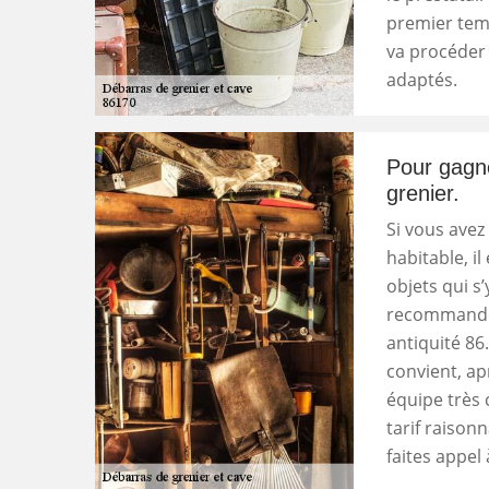
premier temps
va procéder 
adaptés.
Pour gagne
grenier.
Si vous avez
habitable, i
objets qui s’
recommandé 
antiquité 86
convient, ap
équipe très 
tarif raison
faites appel