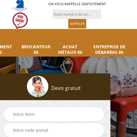
ON VOUS RAPPELLE GRATUITEMENT
UMENT
BROCANTEUR
ACHAT
ENTREPRISE DE
6
86
MÉTAUX 86
DÉBARRAS 86
Devis gratuit
Rachat instrument
Brocanteur 86
86
musique 86