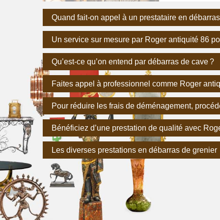
Quand fait-on appel à un prestataire en débarras
Un service sur mesure par Roger antiquité 86 po
Qu’est-ce qu’on entend par débarras de cave ?
Faites appel à professionnel comme Roger antiq
Pour réduire les frais de déménagement, procéde
Bénéficiez d’une prestation de qualité avec Roge
Les diverses prestations en débarras de grenier