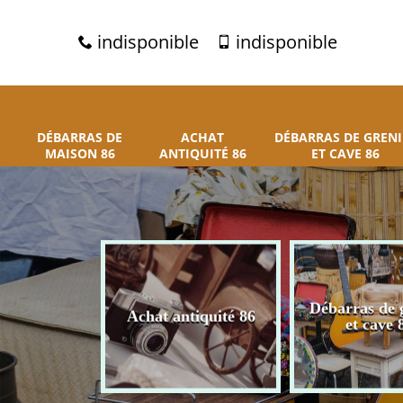
indisponible
indisponible
DÉBARRAS DE
ACHAT
DÉBARRAS DE GRENI
MAISON 86
ANTIQUITÉ 86
ET CAVE 86
 de maison
Débarras de 
Achat antiquité 86
86
et cave 