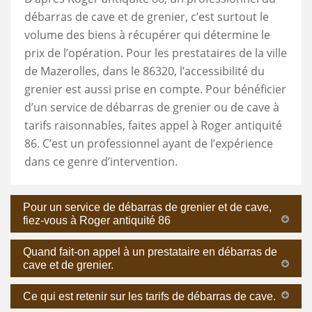
débarras de cave et de grenier, c’est surtout le
volume des biens à récupérer qui détermine le
prix de l’opération. Pour les prestataires de la ville
de Mazerolles, dans le 86320, l’accessibilité du
grenier est aussi prise en compte. Pour bénéficier
d’un service de débarras de grenier ou de cave à
tarifs raisonnables, faites appel à Roger antiquité
86. C’est un professionnel ayant de l’expérience
dans ce genre d’intervention.
Pour un service de débarras de grenier et de cave,
fiez-vous à Roger antiquité 86
Quand fait-on appel à un prestataire en débarras de
cave et de grenier.
Ce qui est retenir sur les tarifs de débarras de cave.