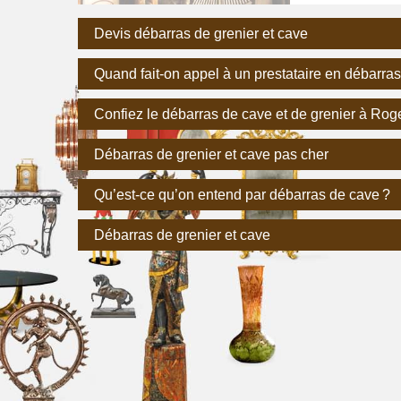
Devis débarras de grenier et cave
Quand fait-on appel à un prestataire en débarras
Confiez le débarras de cave et de grenier à Roge
Débarras de grenier et cave pas cher
Qu’est-ce qu’on entend par débarras de cave ?
Débarras de grenier et cave