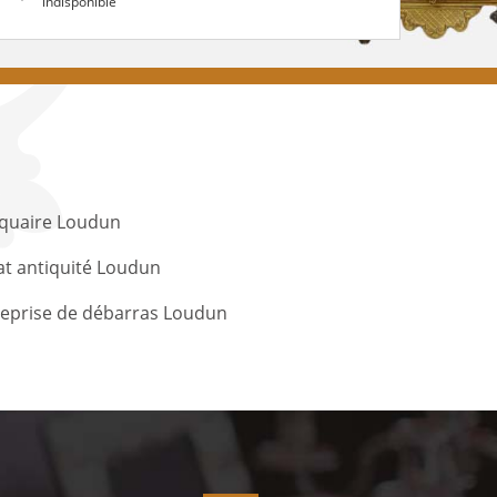
indisponible
iquaire Loudun
t antiquité Loudun
reprise de débarras Loudun