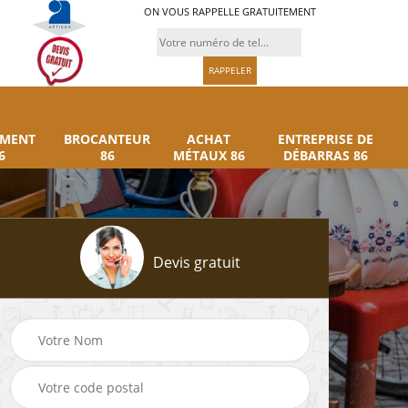
ON VOUS RAPPELLE GRATUITEMENT
UMENT
BROCANTEUR
ACHAT
ENTREPRISE DE
6
86
MÉTAUX 86
DÉBARRAS 86
Devis gratuit
Rachat instrument
Brocanteur 86
86
musique 86