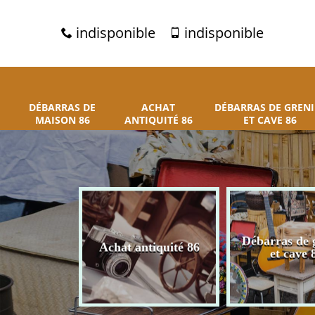
indisponible
indisponible
DÉBARRAS DE
ACHAT
DÉBARRAS DE GRENI
MAISON 86
ANTIQUITÉ 86
ET CAVE 86
 de maison
Débarras de 
Achat antiquité 86
86
et cave 