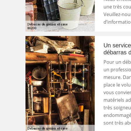
une très cou
Veuillez-nou
d’informatio
Un service
débarras d
Pour un déba
un professio
mesure. Dan
place le volu
vous convien
matériels ad
très soigne
endommagée. 
sont très ab