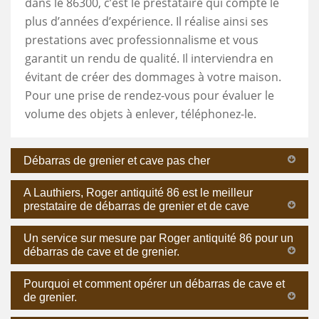
dans le 86300, c’est le prestataire qui compte le
plus d’années d’expérience. Il réalise ainsi ses
prestations avec professionnalisme et vous
garantit un rendu de qualité. Il interviendra en
évitant de créer des dommages à votre maison.
Pour une prise de rendez-vous pour évaluer le
volume des objets à enlever, téléphonez-le.
Débarras de grenier et cave pas cher
A Lauthiers, Roger antiquité 86 est le meilleur
prestataire de débarras de grenier et de cave
Un service sur mesure par Roger antiquité 86 pour un
débarras de cave et de grenier.
Pourquoi et comment opérer un débarras de cave et
de grenier.