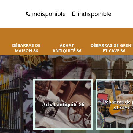
indisponible
indisponible
DÉBARRAS DE
ACHAT
DÉBARRAS DE GRENI
MAISON 86
ANTIQUITÉ 86
ET CAVE 86
 de maison
Débarras de 
Achat antiquité 86
86
et cave 