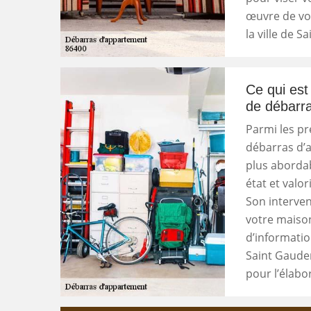
œuvre de vot
la ville de 
Ce qui est
de débarra
Parmi les pr
débarras d’a
plus abordab
état et valo
Son interven
votre maison
d’informatio
Saint Gauden
pour l’élabo