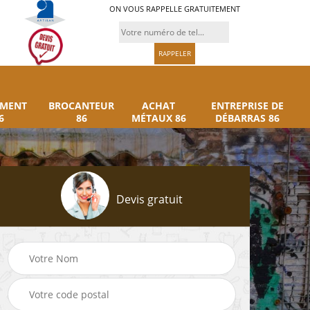
ON VOUS RAPPELLE GRATUITEMENT
UMENT
BROCANTEUR
ACHAT
ENTREPRISE DE
6
86
MÉTAUX 86
DÉBARRAS 86
Devis gratuit
Rachat instrument
Brocanteur 86
86
musique 86