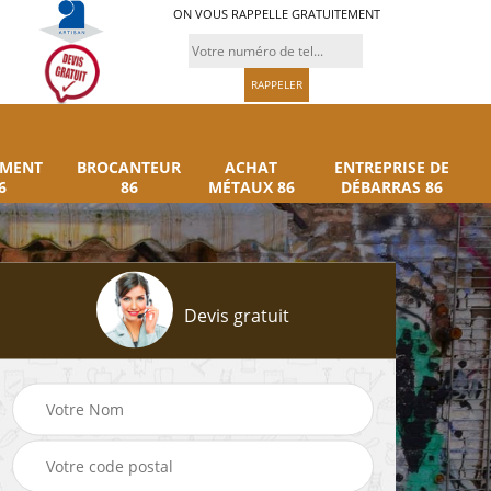
ON VOUS RAPPELLE GRATUITEMENT
UMENT
BROCANTEUR
ACHAT
ENTREPRISE DE
6
86
MÉTAUX 86
DÉBARRAS 86
Devis gratuit
Rachat instrument
Brocanteur 86
86
musique 86