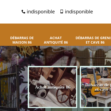
indisponible
indisponible
DÉBARRAS DE
ACHAT
DÉBARRAS DE GRENI
MAISON 86
ANTIQUITÉ 86
ET CAVE 86
 de maison
Débarras de 
Achat antiquité 86
86
et cave 