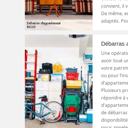
convient, il
De même, en f
adaptés. Pou
Débarras 
Une opératio
avoir loué u
votre patrim
ou pour l’in
d’apparteme
Plusieurs pr
répondre à v
d’appartemen
de débarras
disponibilit
nous appele