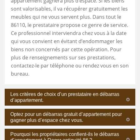
appartement gagnera plus d’espace. Si les biens
sont valorisables, il va récupérer gratuitement les
meubles qui ne vous servent plus. Dans tout le
86110, le prestataire propose ce genre de service.
Ce professionnel interviendra chez vous à la date
qui vous convient en évitant d’endommager les
biens non concernés par cette opération. Pour
plus de renseignements sur ses prestations,
contactez-le par téléphone ou rendez vous en son
bureau.
Les critères de choix d’un prestataire en débarras
d’appartement.
Optez pour un débarras gratuit d’appartement pour
gagner plus d’espace chez vous.
Pourquoi les propriétaires confient-ils le débarras