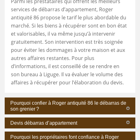
Parmi les prestataires qui offrent les meilleurs
services de débarras d’appartement, Roger
antiquité 86 propose le tarif le plus abordable du
marché. Si les biens à récupérer sont en bon état
et valorisables, il va même jusqu’à intervenir
gratuitement. Son intervention est très soignée
pour éviter les dommages à votre maison et aux
autres affaires restantes. Pour plus
d’informations, il est conseillé de se rendre en
son bureau à Liguge. Il va évaluer le volume des
affaires à récupérer pour l’élaboration du devis.
Pourquoi confier à Roger antiquité 86 le débarras de
son grenier ?
Devis débarras d’appartement
Pourquoi les propriétaires font confiance à Roger