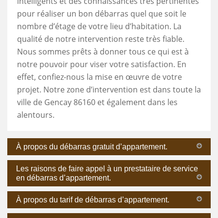
intelligents et des connaissances très pertinentes
pour réaliser un bon débarras quel que soit le
nombre d’étage de votre lieu d’habitation. La
qualité de notre intervention reste très fiable.
Nous sommes prêts à donner tous ce qui est à
notre pouvoir pour viser votre satisfaction. En
effet, confiez-nous la mise en œuvre de votre
projet. Notre zone d’intervention est dans toute la
ville de Gencay 86160 et également dans les
alentours.
À propos du débarras gratuit d’appartement.
Les raisons de faire appel à un prestataire de service
en débarras d’appartement.
À propos du tarif de débarras d’appartement.