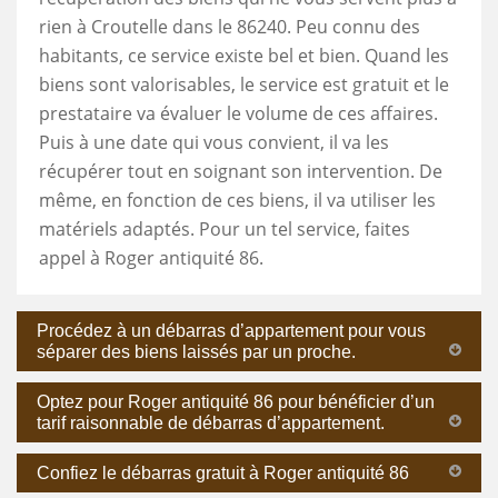
rien à Croutelle dans le 86240. Peu connu des
habitants, ce service existe bel et bien. Quand les
biens sont valorisables, le service est gratuit et le
prestataire va évaluer le volume de ces affaires.
Puis à une date qui vous convient, il va les
récupérer tout en soignant son intervention. De
même, en fonction de ces biens, il va utiliser les
matériels adaptés. Pour un tel service, faites
appel à Roger antiquité 86.
Procédez à un débarras d’appartement pour vous
séparer des biens laissés par un proche.
Optez pour Roger antiquité 86 pour bénéficier d’un
tarif raisonnable de débarras d’appartement.
Confiez le débarras gratuit à Roger antiquité 86