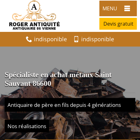
MENU
Devis gratuit
indisponible
indisponible
Spécialiste en achat métaux Saint
Sauvant 86600
Antiquaire de père en fils depuis 4 générations
Nos réalisations