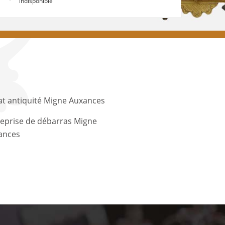
indisponible
t antiquité Migne Auxances
eprise de débarras Migne
ances