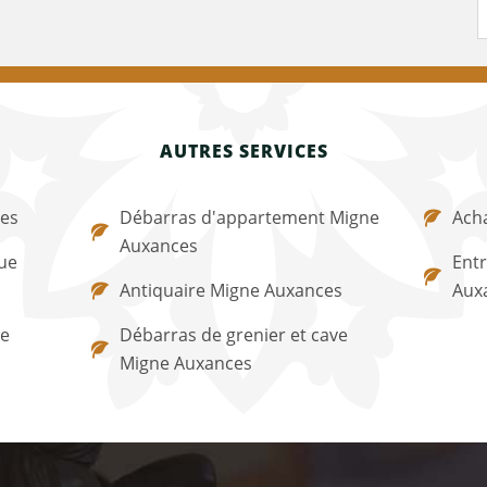
AUTRES SERVICES
ces
Débarras d'appartement Migne
Acha
Auxances
ue
Entr
Antiquaire Migne Auxances
Aux
ne
Débarras de grenier et cave
Migne Auxances