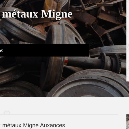
at métaux Migne
ns
at métaux Migne Auxances