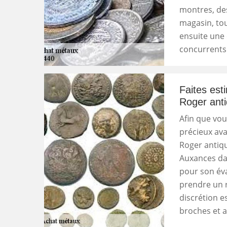
montres, de
magasin, tou
ensuite une 
concurrents
Faites est
Roger anti
Afin que vou
précieux ava
Roger antiqu
Auxances dan
pour son éva
prendre un r
discrétion e
broches et a