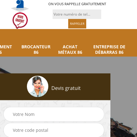
ON VOUS RAPPELLE GRATUITEMENT
UMENT
BROCANTEUR
ACHAT
ENTREPRISE DE
6
86
MÉTAUX 86
DÉBARRAS 86
Devis gratuit
Rachat instrument
Brocanteur 86
86
musique 86