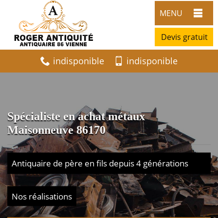
MENU
Devis gratuit
indisponible
indisponible
Spécialiste en achat métaux
Maisonneuve 86170
Antiquaire de père en fils depuis 4 générations
Nos réalisations