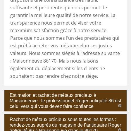
suffisante et pertinente qui nous permet de
garantir la meilleure qualité de notre service. La
transparence nous permet de viser votre
maximum satisfaction grâce à notre service.
Parce que nous sommes l’un des prestataires qui
est prêt à acheter vos métaux selon ses justes
valeurs. Nous sommes siégés à l’adresse suivante
: Maisonneuve 86170. Mais nous faisons
également du déplacement si les clients ne
souhaitent pas rendre chez notre siège.
Estimation et rachat de métaux précieux à
Maisonneuve : le professionnel Roger antiquité 86 est
celui vers qui vous devez faire confiance
Rachat de métaux précieux sous toutes les formes :
rendez-vous auprès du magasin de l’antiquaire Roger
antiquité 86 à Maisonneuve dans le 86170