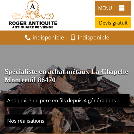
MENU
Devis gratuit
indisponible
indisponible
Spécialiste en achat métaux La Chapelle
Montreuil 86470
Antiquaire de père en fils depuis 4 générations
Nos réalisations