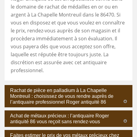
le domaine de rachat de médailles en or ou en
argent à La Chapelle Montreuil dans le 86470. Si
vous en disposez et que vous voulez en connaître
le prix, rendez-vous auprès de son magasin et il
procèdera immédiatement à son évaluation. Il
vous payera dès que vous acceptez son offre,
laquelle est réputée être toujours juste. La
discrétion est assurée avec cet antiquaire
professionnel.
Rachat de pièce en palladium à La Chapelle
Montreuil : choisissez de vous rendre auprès de
l’antiquaire professionnel Roger antiquité 86
Achat de métaux précieux : l’antiquaire Roger
antiquité 86 vous reçoit sans rendez-vous
Faites estimer le prix de vos métaux précieux chez