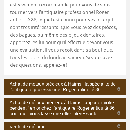
est vivement recommandé pour vous de vous
tourner vers l’antiquaire professionnel Roger
antiquité 86, lequel est connu pour ses prix qui
sont très intéressants. Que vous avez des pièces,
des bagues, ou même des bijoux dentaires,
apportez-les-lui pour qu’il effectue devant vous
une évaluation. Il vous reçoit dans sa boutique,
tous les jours, du lundi au samedi. Si vous avez
des questions, appelez-le !
Achat de métaux précieux à Haims : la spécialité de
l’antiquaire professionnel Roger antiquité 86
Achat de métaux précieux à Haims : apportez votre
pendentif en or chez l’antiquaire Roger antiquité 86
pour qu’il vous fasse une offre intéressante
Vente de métaux