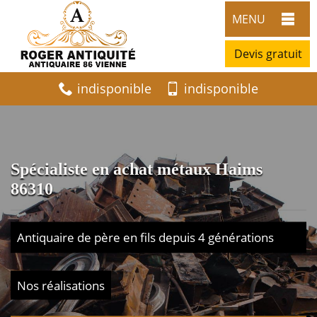
MENU
Devis gratuit
indisponible
indisponible
Spécialiste en achat métaux Haims
86310
Antiquaire de père en fils depuis 4 générations
Nos réalisations