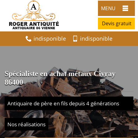
MENU
Devis gratuit
indisponible
indisponible
Spécialiste en achat métaux Civray
86400
Antiquaire de père en fils depuis 4 générations
Nos réalisations