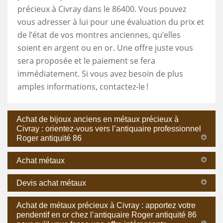
précieux à Civray dans le 86400. Vous pouvez
vous adresser à lui pour une évaluation du prix et
de l’état de vos montres anciennes, qu’elles
soient en argent ou en or. Une offre juste vous
sera proposée et le paiement se fera
immédiatement. Si vous avez besoin de plus
amples informations, contactez-le !
Achat de bijoux anciens en métaux précieux à
Civray : orientez-vous vers l’antiquaire professionnel
Roger antiquité 86
Achat métaux
Devis achat métaux
Achat de métaux précieux à Civray : apportez votre
pendentif en or chez l’antiquaire Roger antiquité 86