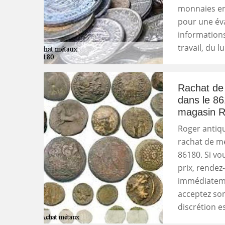
monnaies en 
pour une éva
informations
travail, du l
Rachat de 
dans le 86
magasin Ro
Roger antiqu
rachat de mé
86180. Si vo
prix, rendez
immédiateme
acceptez son
discrétion e