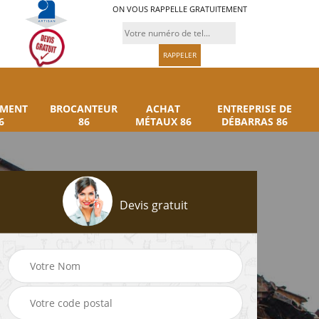
ON VOUS RAPPELLE GRATUITEMENT
UMENT
BROCANTEUR
ACHAT
ENTREPRISE DE
6
86
MÉTAUX 86
DÉBARRAS 86
Devis gratuit
Rachat instrument
Brocanteur 86
86
musique 86