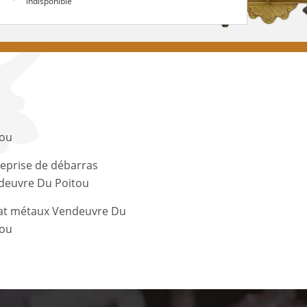
indisponible
tou
eprise de débarras
deuvre Du Poitou
at métaux Vendeuvre Du
tou