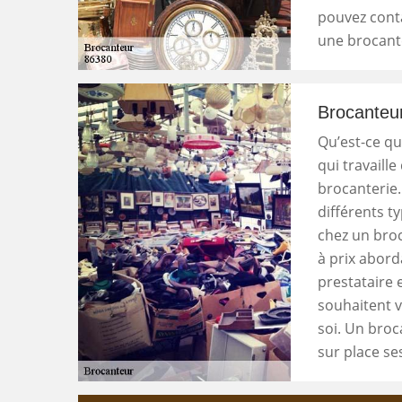
pouvez conta
une brocant
Brocanteu
Qu’est-ce q
qui travaill
brocanterie.
différents ty
chez un bro
à prix abord
prestataire 
souhaitent v
soi. Un bro
sur place s