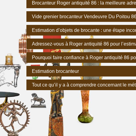
Brocanteur Roger antiquité 86 : la meilleure adr
Vide grenier brocanteur Vendeuvre Du Poitou 8
Estimation d’objets de brocante : une étape inco
Adressez-vous à Roger antiquité 86 pour l’estim
Pourquoi faire confiance à Roger antiquité 86 po
Estimation brocanteur
Tout ce qu’il y a à comprendre concernant le mét