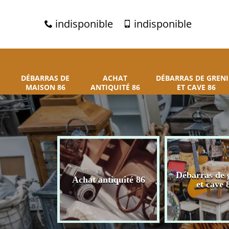
indisponible
indisponible
DÉBARRAS DE
ACHAT
DÉBARRAS DE GRENI
MAISON 86
ANTIQUITÉ 86
ET CAVE 86
 de maison
Débarras de 
Achat antiquité 86
86
et cave 