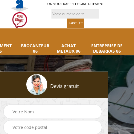
ON VOUS RAPPELLE GRATUITEMENT
UMENT
BROCANTEUR
ACHAT
ENTREPRISE DE
6
86
MÉTAUX 86
DÉBARRAS 86
Devis gratuit
Rachat instrument
Brocanteur 86
86
musique 86