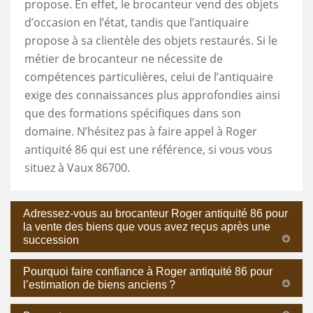
propose. En effet, le brocanteur vend des objets
d’occasion en l’état, tandis que l’antiquaire
propose à sa clientèle des objets restaurés. Si le
métier de brocanteur ne nécessite de
compétences particulières, celui de l’antiquaire
exige des connaissances plus approfondies ainsi
que des formations spécifiques dans son
domaine. N’hésitez pas à faire appel à Roger
antiquité 86 qui est une référence, si vous vous
situez à Vaux 86700.
Adressez-vous au brocanteur Roger antiquité 86 pour
la vente des biens que vous avez reçus après une
succession
Pourquoi faire confiance à Roger antiquité 86 pour
l’estimation de biens anciens ?