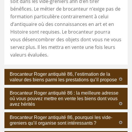
soit dans les vide-greniers afin d’en tirer
bénéfices. Le métier de brocanteur n’exige pas de
formation particulière contrairement à celui
d’antiquaire où des connaissances en art et en
Histoire sont requises. Le brocanteur pourra
vous désencombrer des objets dont vous ne vous
servez plus. Il les mettra en vente une fois leurs
valeurs évaluées.
Brocanteur Roger antiquité 86, l’estimation de la
valeur des biens parmi les prestations qu’il propose
Brocanteur Roger antiquité 86 : la meilleure adresse
où vous pouvez mettre en vente les biens dont vous
avez hérités
Brocanteur Roger antiquité 86, pourquoi les vide-
greniers qu’il organise sont intéressants ?