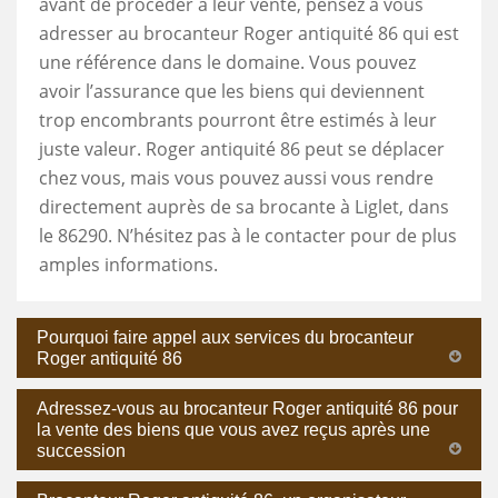
avant de procéder à leur vente, pensez à vous
adresser au brocanteur Roger antiquité 86 qui est
une référence dans le domaine. Vous pouvez
avoir l’assurance que les biens qui deviennent
trop encombrants pourront être estimés à leur
juste valeur. Roger antiquité 86 peut se déplacer
chez vous, mais vous pouvez aussi vous rendre
directement auprès de sa brocante à Liglet, dans
le 86290. N’hésitez pas à le contacter pour de plus
amples informations.
Pourquoi faire appel aux services du brocanteur
Roger antiquité 86
Adressez-vous au brocanteur Roger antiquité 86 pour
la vente des biens que vous avez reçus après une
succession